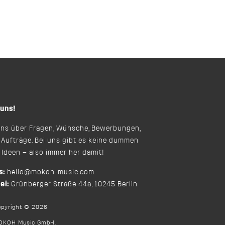
27 Km Entertainment
 uns!
uns über Fragen, Wünsche, Bewerbungen,
Aufträge. Bei uns gibt es keine dummen
 Ideen – also immer her damit!
s:
hello@mokoh-music.com
ei:
Grünberger Straße 44a, 10245 Berlin
opyright © 2026
OKOH Music GmbH.